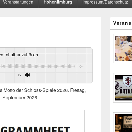
Veranstaltungen
Hohenlimburg
Impressum/Datenschutz
Primärer
Verans
Seitenleisten
Widgetberei
sen Inhalt anzuhören
-:--
1x
s Motto der Schloss-Spiele 2026. Freitag,
2. September 2026.