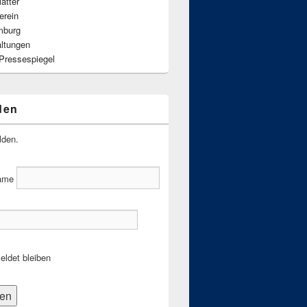
ätter
erein
mburg
altungen
 Pressespiegel
den
lden.
ame
ldet bleiben