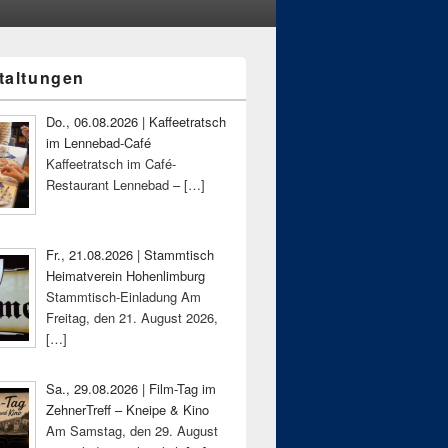
taltungen
-
ch
Do., 06.08.2026 | Kaffeetratsch
im Lennebad-Café
Kaffeetratsch im Café-
Restaurant Lennebad –
[…]
Fr., 21.08.2026 | Stammtisch
Heimatverein Hohenlimburg
Stammtisch-Einladung Am
Freitag, den 21. August 2026,
[…]
Sa., 29.08.2026 | Film-Tag im
ZehnerTreff – Kneipe & Kino
Am Samstag, den 29. August