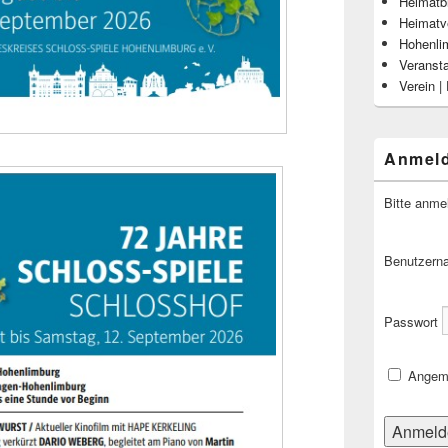
Heimatbl
Heimatv
Hohenli
Veranst
Verein |
Anmel
Bitte anme
Benutzern
Passwort
Angeme