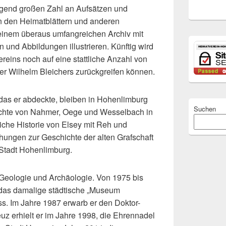
tigend großen Zahl an Aufsätzen und
in den Heimatblättern und anderen
seinem überaus umfangreichen Archiv mit
n und Abbildungen illustrieren. Künftig wird
reins noch auf eine stattliche Anzahl von
der Wilhelm Bleichers zurückgreifen können.
das er abdeckte, bleiben in Hohenlimburg
Suchen
hichte von Nahmer, Oege und Wesselbach in
iche Historie von Elsey mit Reh und
ungen zur Geschichte der alten Grafschaft
Stadt Hohenlimburg.
eologie und Archäologie. Von 1975 bis
 das damalige städtische „Museum
s. Im Jahre 1987 erwarb er den Doktor-
z erhielt er im Jahre 1998, die Ehrennadel