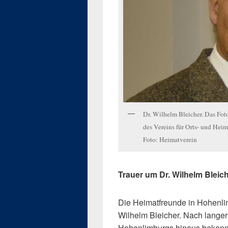
Dr. Wilhelm Bleicher. Das F
des Vereins für Orts- und He
Foto: Heimatverein
Trauer um Dr. Wilhelm Bleic
Die Heimatfreunde in Hohenli
Wilhelm Bleicher. Nach langer
Hohenlimburgs hinaus bekannt