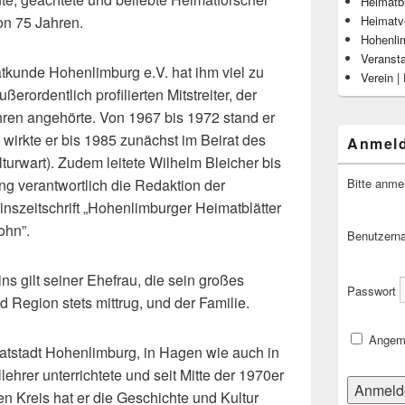
Heimatbl
Heimatv
on 75 Jahren.
Hohenli
Veranst
atkunde Hohenlimburg e.V. hat ihm viel zu
Verein |
ßerordentlich profilierten Mitstreiter, der
ren angehörte. Von 1967 bis 1972 stand er
wirkte er bis 1985 zunächst im Beirat des
Anmel
turwart). Zudem leitete Wilhelm Bleicher bis
Bitte anme
ng verantwortlich die Redaktion der
nszeitschrift „Hohenlimburger Heimatblätter
ohn”.
Benutzern
s gilt seiner Ehefrau, die sein großes
Passwort
 Region stets mittrug, und der Familie.
Angeme
tstadt Hohenlimburg, in Hagen wie auch in
lehrer unterrichtete und seit Mitte der 1970er
n Kreis hat er die Geschichte und Kultur