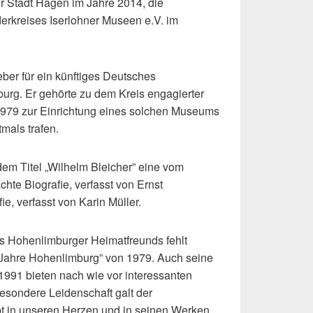
er Stadt Hagen im Jahre 2014, die
erkreises Iserlohner Museen e.V. im
ber für ein künftiges Deutsches
rg. Er gehörte zu dem Kreis engagierter
1979 zur Einrichtung eines solchen Museums
mals trafen.
dem Titel „Wilhelm Bleicher” eine vom
hte Biografie, verfasst von Ernst
e, verfasst von Karin Müller.
s Hohenlimburger Heimatfreunds fehlt
 Jahre Hohenlimburg” von 1979. Auch seine
991 bieten nach wie vor interessanten
besondere Leidenschaft galt der
bt in unseren Herzen und in seinen Werken