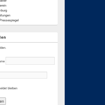
ätter
erein
mburg
altungen
 Pressespiegel
den
lden.
ame
ldet bleiben