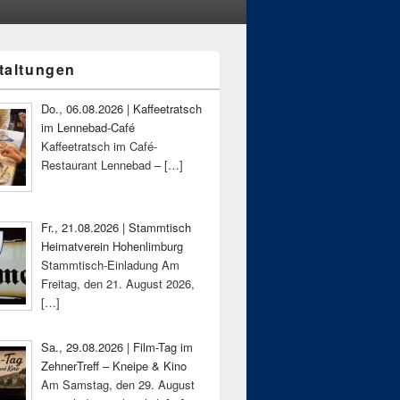
taltungen
-
ch
Do., 06.08.2026 | Kaffeetratsch
im Lennebad-Café
Kaffeetratsch im Café-
Restaurant Lennebad –
[…]
Fr., 21.08.2026 | Stammtisch
Heimatverein Hohenlimburg
Stammtisch-Einladung Am
Freitag, den 21. August 2026,
[…]
Sa., 29.08.2026 | Film-Tag im
ZehnerTreff – Kneipe & Kino
Am Samstag, den 29. August