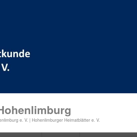
 Hohenlimburg
nlimburg e. V. | Hohenlimburger Heimatblätter e. V.