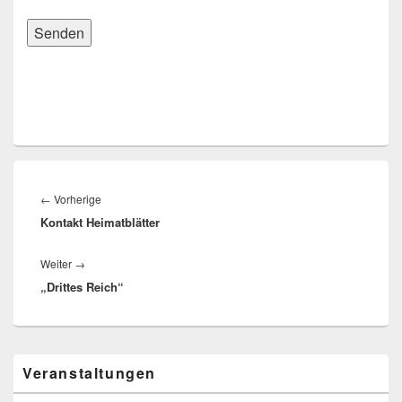
Beitragsnavigation
Vorheriger
←
Vorherige
Kontakt Heimatblätter
Beitrag:
Nächster
Weiter
→
„Drittes Reich“
Beitrag:
Primärer
Veranstaltungen
Seitenleisten-
Widgetbereich