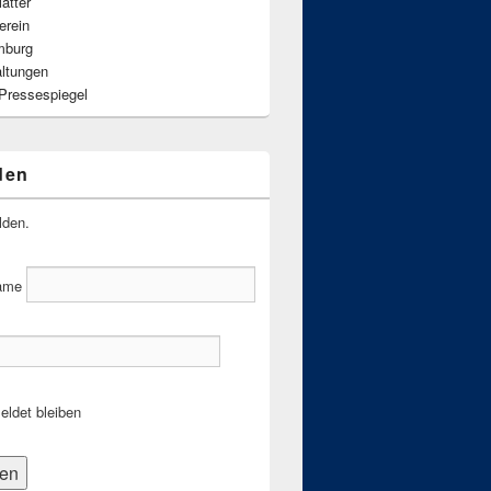
ätter
erein
mburg
altungen
 Pressespiegel
den
lden.
ame
ldet bleiben