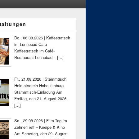
taltungen
-
ch
Do., 06.08.2026 | Kaffeetratsch
im Lennebad-Café
Kaffeetratsch im Café-
Restaurant Lennebad –
[…]
Fr., 21.08.2026 | Stammtisch
Heimatverein Hohenlimburg
Stammtisch-Einladung Am
Freitag, den 21. August 2026,
[…]
Sa., 29.08.2026 | Film-Tag im
ZehnerTreff – Kneipe & Kino
Am Samstag, den 29. August