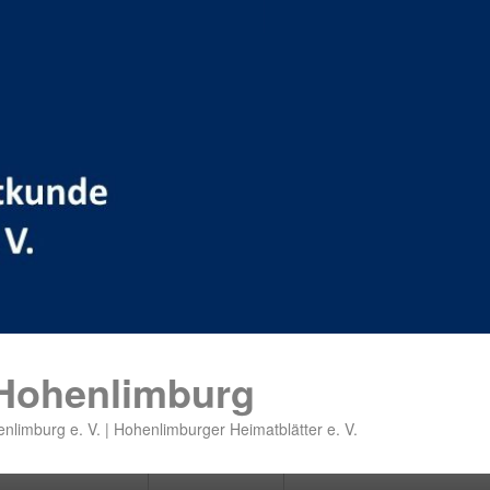
 Hohenlimburg
nlimburg e. V. | Hohenlimburger Heimatblätter e. V.