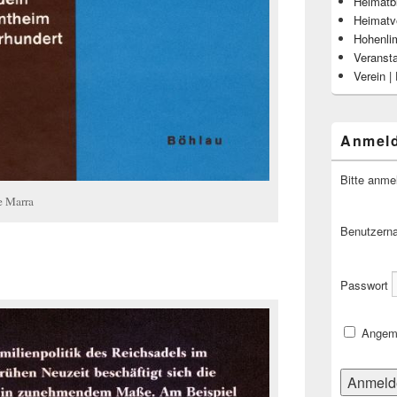
Heimatbl
Heimatv
Hohenli
Veranst
Verein |
Anmel
Bitte anme
e Marra
Benutzern
Passwort
Angeme