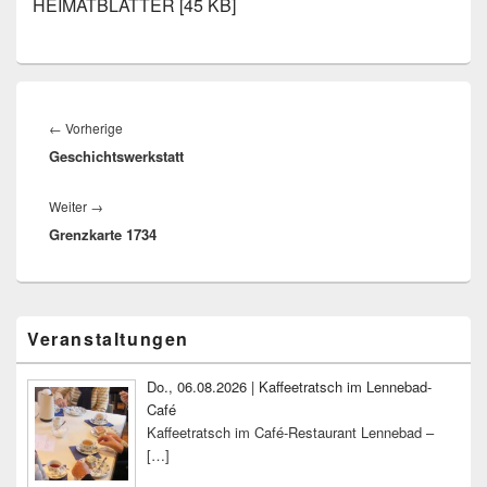
HEIMATBLÄTTER [45 KB]
Beitragsnavigation
Vorheriger
←
Vorherige
Geschichtswerkstatt
Beitrag:
Nächster
Weiter
→
Grenzkarte 1734
Beitrag:
Primärer
Veranstaltungen
Seitenleisten-
Widgetbereich
Do., 06.08.2026 | Kaffeetratsch im Lennebad-
Café
Kaffeetratsch im Café-Restaurant Lennebad –
[…]