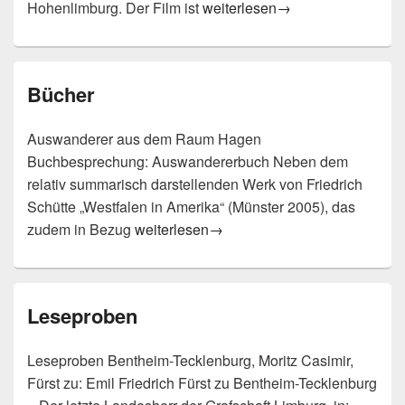
Film
Hohenlimburg. Der Film ist
weiterlesen
→
Bücher
Auswanderer aus dem Raum Hagen
Buchbesprechung: Auswandererbuch Neben dem
relativ summarisch darstellenden Werk von Friedrich
Schütte „Westfalen in Amerika“ (Münster 2005), das
Bücher
zudem in Bezug
weiterlesen
→
Leseproben
Leseproben Bentheim-Tecklenburg, Moritz Casimir,
Fürst zu: Emil Friedrich Fürst zu Bentheim-Tecklenburg