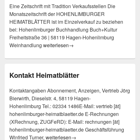
Eine Zeitschrift mit Tradition Verkaufsstellen Die
Monatszeitschrift der HOHENLIMBURGER
HEIMATBLÄTTER ist im Einzelverkauf zu beziehen
bei: Hohenlimburger Buchhandlung Buch+Kultur
Freiheitstraße 36 | 58119 Hagen-Hohenlimburg
Bezug der Heimatblätter
Weinhandlung
weiterlesen
→
Kontakt Heimatblätter
Kontaktangaben Abonnement, Anzeigen, Vertrieb Jörg
Bierwirth, Dieselstr. 4, 58119 Hagen-
Hohenlimburg Tel.: 02334 1486E-Mail: vertrieb [ät]
hohenlimburger-heimatblaetter.de E-Rechnungen
(XRechnung, ZUGFeRD): E-Mail: rechnungen [ät]
hohenlimburger-heimatblaetter.de Geschäftsführung
Kontakt Heimatblätter
Winfried Turner,
weiterlesen
→