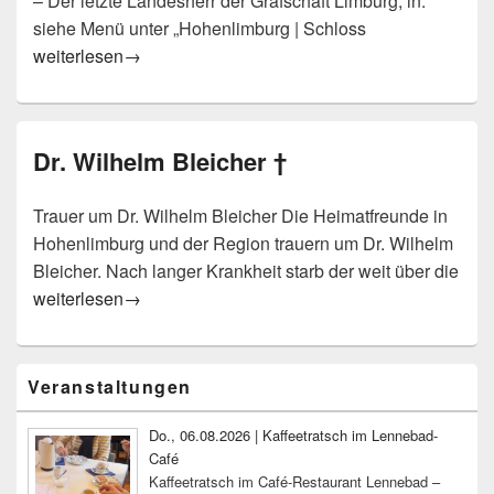
– Der letzte Landesherr der Grafschaft Limburg, in:
siehe Menü unter „Hohenlimburg | Schloss
Leseproben
weiterlesen
→
Dr. Wilhelm Bleicher †
Trauer um Dr. Wilhelm Bleicher Die Heimatfreunde in
Hohenlimburg und der Region trauern um Dr. Wilhelm
Bleicher. Nach langer Krankheit starb der weit über die
Dr. Wilhelm Bleicher †
weiterlesen
→
Primärer
Veranstaltungen
Seitenleisten-
Widgetbereich
Do., 06.08.2026 | Kaffeetratsch im Lennebad-
Café
Kaffeetratsch im Café-Restaurant Lennebad –