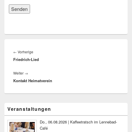
Beitragsnavigation
Vorheriger
←
Vorherige
Friedrich-Lied
Beitrag:
Nächster
Weiter
→
Kontakt Heimatverein
Beitrag:
Primärer
Veranstaltungen
Seitenleisten-
Widgetbereich
Do., 06.08.2026 | Kaffeetratsch im Lennebad-
Café