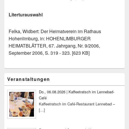
Literturauswahl
Felka, Widbert: Der Heimatverein im Rathaus
Hohenlimburg, in: HOHENLIMBURGER
HEIMATBLÄTTER, 67. Jahrgang, Nr. 9/2006,
September 2006, S. 319 - 323. [623 KB]
Primärer
Veranstaltungen
Seitenleisten-
Widgetbereich
Do., 06.08.2026 | Kaffeetratsch im Lennebad-
Café
Kaffeetratsch im Café-Restaurant Lennebad –
[…]