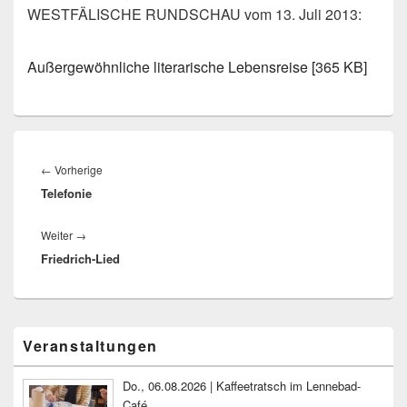
WESTFÄLISCHE RUNDSCHAU vom 13. Juli 2013:
Außergewöhnliche literarische Lebensreise [365 KB]
Beitragsnavigation
Vorheriger
←
Vorherige
Telefonie
Beitrag:
Nächster
Weiter
→
Friedrich-Lied
Beitrag:
Primärer
Veranstaltungen
Seitenleisten-
Widgetbereich
Do., 06.08.2026 | Kaffeetratsch im Lennebad-
Café