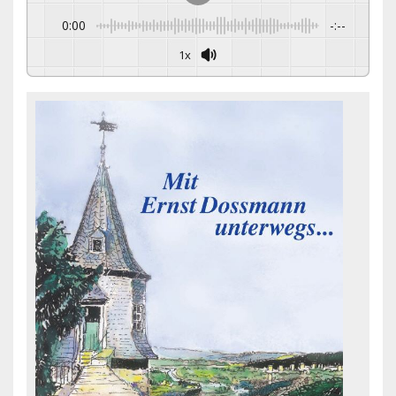
0:00
-:--
1x