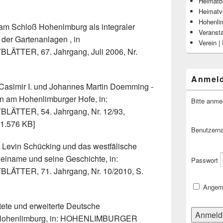
Heimatbl
Heimatv
Hohenli
 am Schloß Hohenlmburg als integraler
Veranst
 der Gartenanlagen , in
Verein |
TER, 67. Jahrgang, Juli 2006, Nr.
Anmel
 Casimir I. und Johannes Martin Doemming -
 am Hohenlimburger Hofe, in:
Bitte anme
TTER, 54. Jahrgang, Nr. 12/93,
[1.576 KB]
Benutzern
 Levin Schücking und das westfälische
Beiname und seine Geschichte, in:
Passwort
TER, 71. Jahrgang, Nr. 10/2010, S.
Angeme
tete und erweiterte Deutsche
 Hohenlimburg, in: HOHENLIMBURGER