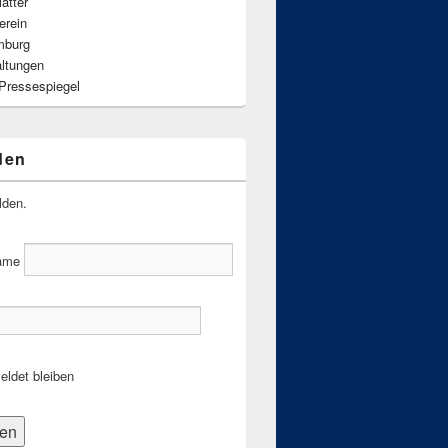
ätter
erein
mburg
altungen
 Pressespiegel
den
lden.
ame
ldet bleiben