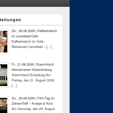
taltungen
-
ch
Do., 06.08.2026 | Kaffeetratsch
im Lennebad-Café
Kaffeetratsch im Café-
Restaurant Lennebad –
[…]
Fr., 21.08.2026 | Stammtisch
Heimatverein Hohenlimburg
Stammtisch-Einladung Am
Freitag, den 21. August 2026,
[…]
Sa., 29.08.2026 | Film-Tag im
ZehnerTreff – Kneipe & Kino
Am Samstag, den 29. August