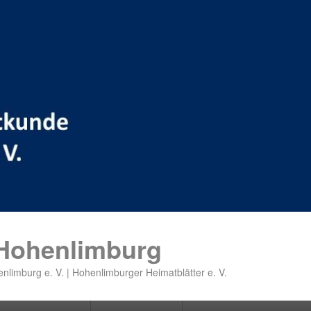
 Hohenlimburg
nlimburg e. V. | Hohenlimburger Heimatblätter e. V.