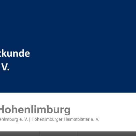
 Hohenlimburg
nlimburg e. V. | Hohenlimburger Heimatblätter e. V.