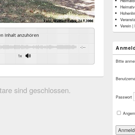
Heimatbl
Heimatv
Hohenli
Veranst
Verein |
sen Inhalt anzuhören
-:--
Anmel
1x
Bitte anme
Benutzern
are sind geschlossen.
Passwort
Angeme