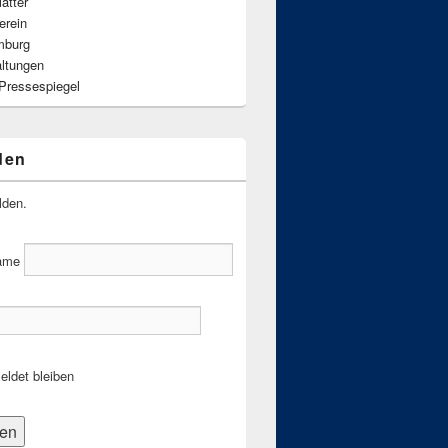
ätter
erein
mburg
altungen
 Pressespiegel
den
lden.
ame
ldet bleiben