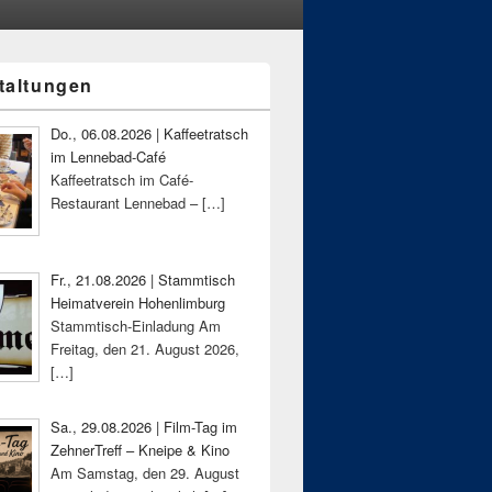
taltungen
-
ch
Do., 06.08.2026 | Kaffeetratsch
im Lennebad-Café
Kaffeetratsch im Café-
Restaurant Lennebad –
[…]
Fr., 21.08.2026 | Stammtisch
Heimatverein Hohenlimburg
Stammtisch-Einladung Am
Freitag, den 21. August 2026,
[…]
Sa., 29.08.2026 | Film-Tag im
ZehnerTreff – Kneipe & Kino
Am Samstag, den 29. August