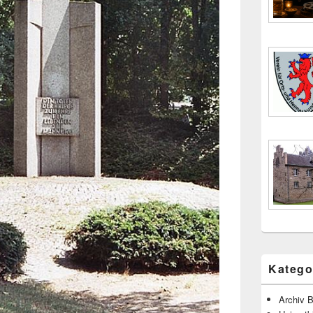
Katego
Archiv B