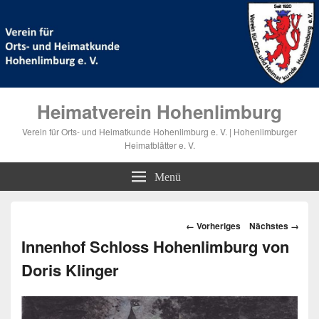
Heimatverein Hohenlimburg
Verein für Orts- und Heimatkunde Hohenlimburg e. V. | Hohenlimburger
Heimatblätter e. V.
Menü
Bilder-
← Vorheriges
Nächstes →
Navigation
Innenhof Schloss Hohenlimburg von
Doris Klinger