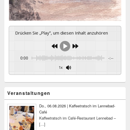
Drücken Sie „Play“, um diesen Inhalt anzuhören
0:00
-:--
1x
Primärer
Veranstaltungen
Seitenleisten-
Widgetbereich
Do., 06.08.2026 | Kaffeetratsch im Lennebad-
Café
Kaffeetratsch im Café-Restaurant Lennebad –
[…]