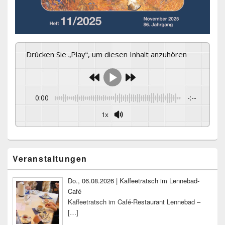
Drücken Sie „Play“, um diesen Inhalt anzuhören
0:00
-:--
1x
Primärer
Veranstaltungen
Seitenleisten-
Widgetbereich
Do., 06.08.2026 | Kaffeetratsch im Lennebad-
Café
Kaffeetratsch im Café-Restaurant Lennebad –
[…]