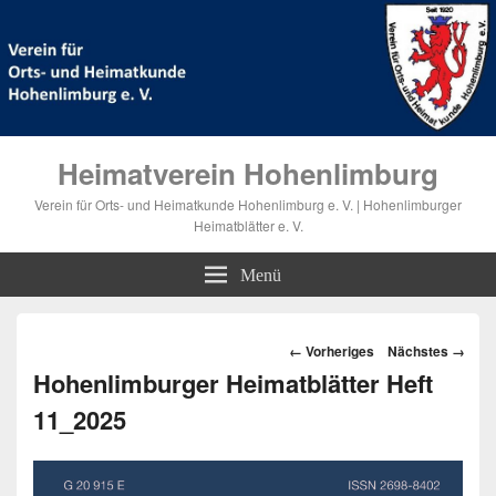
Heimatverein Hohenlimburg
Verein für Orts- und Heimatkunde Hohenlimburg e. V. | Hohenlimburger
Heimatblätter e. V.
Menü
Bilder-
← Vorheriges
Nächstes →
Navigation
Hohenlimburger Heimatblätter Heft
11_2025