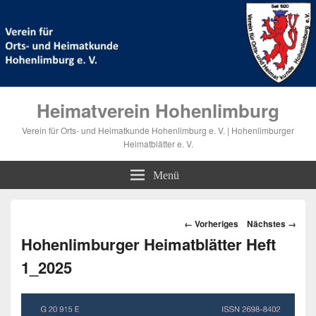
Heimatverein Hohenlimburg
Verein für Orts- und Heimatkunde Hohenlimburg e. V. | Hohenlimburger
Heimatblätter e. V.
Menü
Bilder-
← Vorheriges
Nächstes →
Navigation
Hohenlimburger Heimatblätter Heft
1_2025