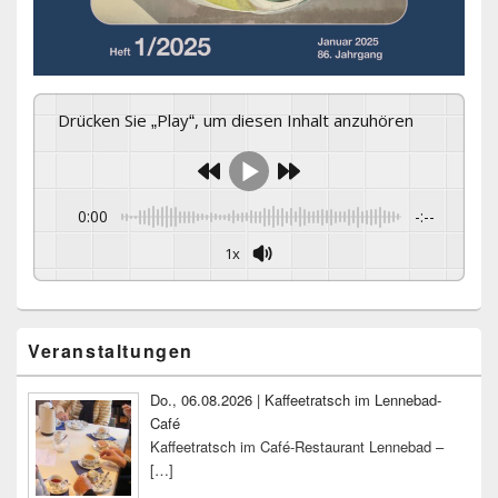
Drücken Sie „Play“, um diesen Inhalt anzuhören
0:00
-:--
1x
Primärer
Veranstaltungen
Seitenleisten-
Widgetbereich
Do., 06.08.2026 | Kaffeetratsch im Lennebad-
Café
Kaffeetratsch im Café-Restaurant Lennebad –
[…]