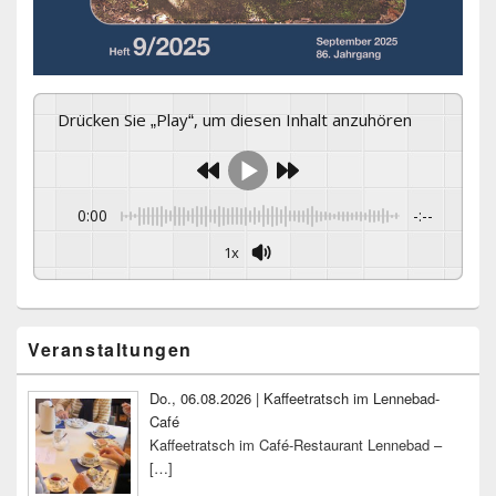
Drücken Sie „Play“, um diesen Inhalt anzuhören
0:00
-:--
1x
Primärer
Veranstaltungen
Seitenleisten-
Widgetbereich
Do., 06.08.2026 | Kaffeetratsch im Lennebad-
Café
Kaffeetratsch im Café-Restaurant Lennebad –
[…]