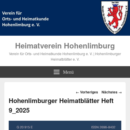
Heimatverein Hohenlimburg
Verein für Orts- und Heimatkunde Hohenlimburg e. V. | Hohenlimburger
Heimatblätter e. V.
Menü
Bilder-
← Vorheriges
Nächstes →
Navigation
Hohenlimburger Heimatblätter Heft
9_2025