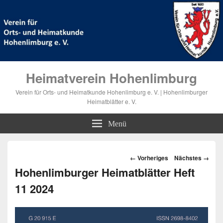
Heimatverein Hohenlimburg
Verein für Orts- und Heimatkunde Hohenlimburg e. V. | Hohenlimburger
Heimatblätter e. V.
Menü
Bilder-
← Vorheriges
Nächstes →
Navigation
Hohenlimburger Heimatblätter Heft
11 2024