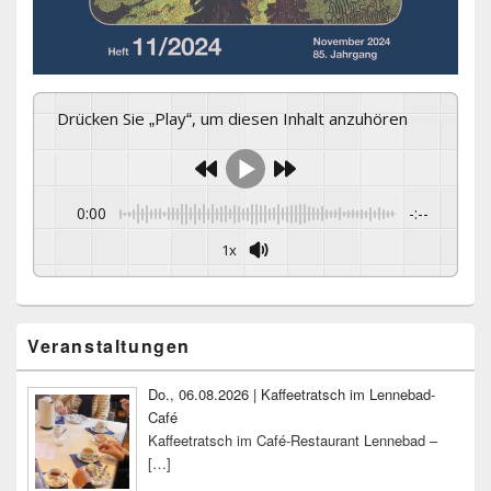
Drücken Sie „Play“, um diesen Inhalt anzuhören
0:00
-:--
1x
Primärer
Veranstaltungen
Seitenleisten-
Widgetbereich
Do., 06.08.2026 | Kaffeetratsch im Lennebad-
Café
Kaffeetratsch im Café-Restaurant Lennebad –
[…]