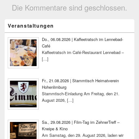
Die Kommentare sind geschlossen.
Primärer
Veranstaltungen
Seitenleisten-
Widgetbereich
Do., 06.08.2026 | Kaffeetratsch im Lennebad-
Café
Kaffeetratsch im Café-Restaurant Lennebad –
[…]
Fr., 21.08.2026 | Stammtisch Heimatverein
Hohenlimburg
Stammtisch-Einladung Am Freitag, den 21.
August 2026,
[…]
Sa., 29.08.2026 | Film-Tag im ZehnerTreff –
Kneipe & Kino
Am Samstag, den 29. August 2026, laden wir