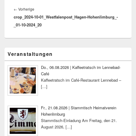
Beitragsnavigation
Vorheriger
←
Vorherige
crop_2024-10-01_Westfalenpost_Hagen-Hohenlimburg_-
Beitrag:
_01-10-2024_20
Primärer
Veranstaltungen
Seitenleisten-
Widgetbereich
Do., 06.08.2026 | Kaffeetratsch im Lennebad-
Café
Kaffeetratsch im Café-Restaurant Lennebad –
[…]
Fr., 21.08.2026 | Stammtisch Heimatverein
Hohenlimburg
Stammtisch-Einladung Am Freitag, den 21.
August 2026,
[…]