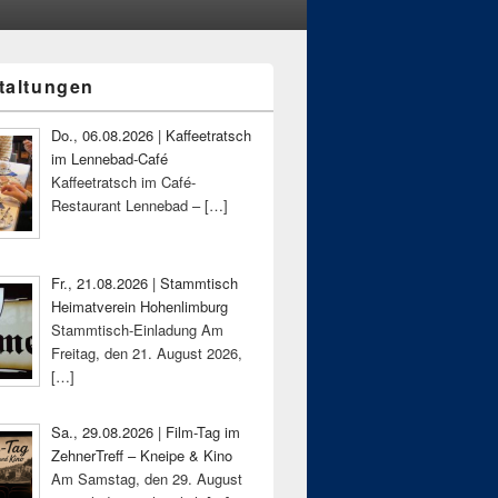
taltungen
-
ch
Do., 06.08.2026 | Kaffeetratsch
im Lennebad-Café
Kaffeetratsch im Café-
Restaurant Lennebad –
[…]
Fr., 21.08.2026 | Stammtisch
Heimatverein Hohenlimburg
Stammtisch-Einladung Am
Freitag, den 21. August 2026,
[…]
Sa., 29.08.2026 | Film-Tag im
ZehnerTreff – Kneipe & Kino
Am Samstag, den 29. August