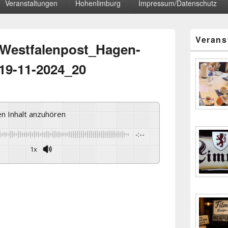
Veranstaltungen
Hohenlimburg
Impressum/Datenschutz
Primärer
Verans
Seitenleisten
_Westfalenpost_Hagen-
Widgetberei
19-11-2024_20
sen Inhalt anzuhören
-:--
1x