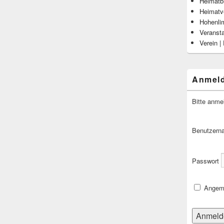
Heimatbl
Heimatv
Hohenli
Veranst
Verein |
Anmel
Bitte anme
Benutzern
Passwort
Angeme