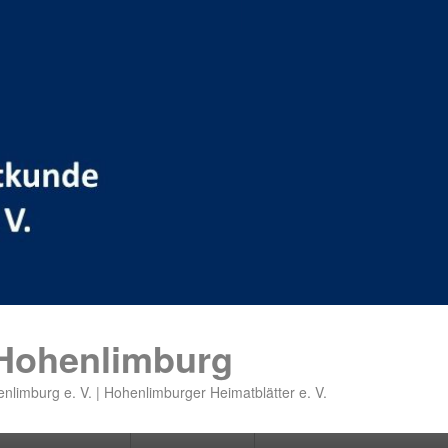
 Hohenlimburg
nlimburg e. V. | Hohenlimburger Heimatblätter e. V.