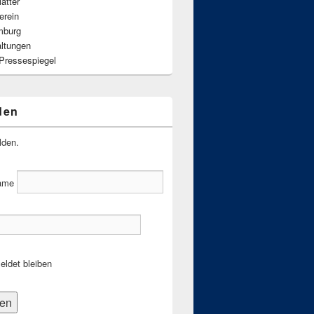
ätter
erein
mburg
altungen
 Pressespiegel
den
lden.
ame
ldet bleiben