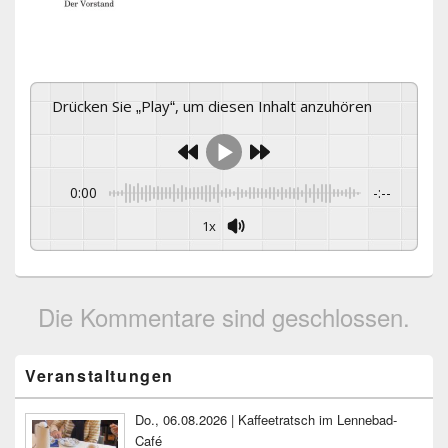
Drücken Sie „Play“, um diesen Inhalt anzuhören
0:00
-:--
1x
Die Kommentare sind geschlossen.
Primärer
Veranstaltungen
Seitenleisten-
Widgetbereich
Do., 06.08.2026 | Kaffeetratsch im Lennebad-
Café