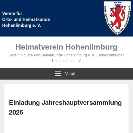
Heimatverein Hohenlimburg
Verein für Orts- und Heimatkunde Hohenlimburg e. V. | Hohenlimburger
Heimatblätter e. V.
Menü
Bilde
Navi
Einladung Jahreshauptversammlung
2026