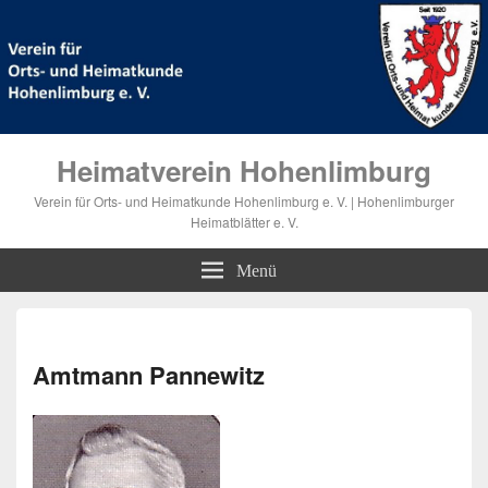
Heimatverein Hohenlimburg
Verein für Orts- und Heimatkunde Hohenlimburg e. V. | Hohenlimburger
Heimatblätter e. V.
Menü
Bilde
Navi
Amtmann Pannewitz