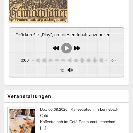
Drücken Sie „Play“, um diesen Inhalt anzuhören
0:00
-:--
1x
Primärer
Veranstaltungen
Seitenleisten-
Widgetbereich
Do., 06.08.2026 | Kaffeetratsch im Lennebad-
Café
Kaffeetratsch im Café-Restaurant Lennebad –
[…]