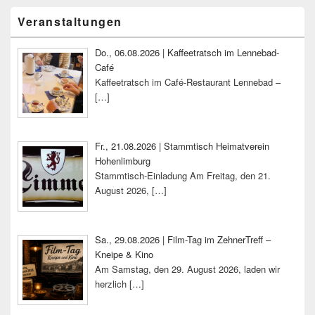
Primärer
Veranstaltungen
Seitenleisten-
Widgetbereich
Do., 06.08.2026 | Kaffeetratsch im Lennebad-
Café
Kaffeetratsch im Café-Restaurant Lennebad –
[…]
Fr., 21.08.2026 | Stammtisch Heimatverein
Hohenlimburg
Stammtisch-Einladung Am Freitag, den 21.
August 2026,
[…]
Sa., 29.08.2026 | Film-Tag im ZehnerTreff –
Kneipe & Kino
Am Samstag, den 29. August 2026, laden wir
herzlich
[…]