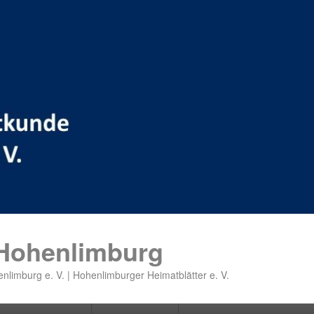
 Hohenlimburg
nlimburg e. V. | Hohenlimburger Heimatblätter e. V.