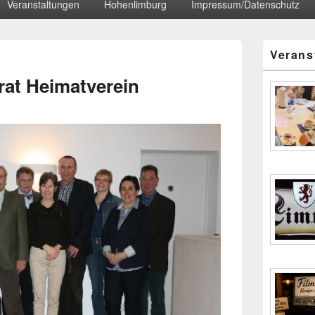
Veranstaltungen
Hohenlimburg
Impressum/Datenschutz
Primärer
Verans
Seitenleisten
Bilder-
Widgetberei
Navigation
rat Heimatverein