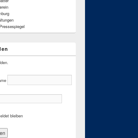
ätter
erein
mburg
altungen
 Pressespiegel
den
lden.
ame
ldet bleiben