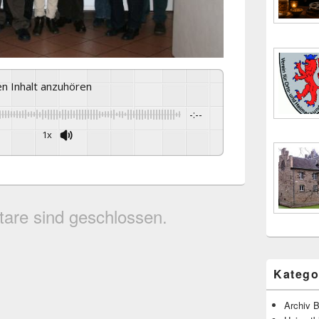
sen Inhalt anzuhören
-:--
1x
are sind geschlossen.
Katego
Archiv B