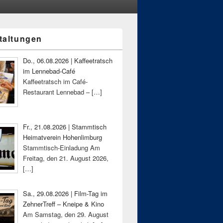
taltungen
-
ch
Do., 06.08.2026 | Kaffeetratsch
im Lennebad-Café
Kaffeetratsch im Café-
Restaurant Lennebad –
[…]
Fr., 21.08.2026 | Stammtisch
Heimatverein Hohenlimburg
Stammtisch-Einladung Am
Freitag, den 21. August 2026,
[…]
Sa., 29.08.2026 | Film-Tag im
ZehnerTreff – Kneipe & Kino
Am Samstag, den 29. August