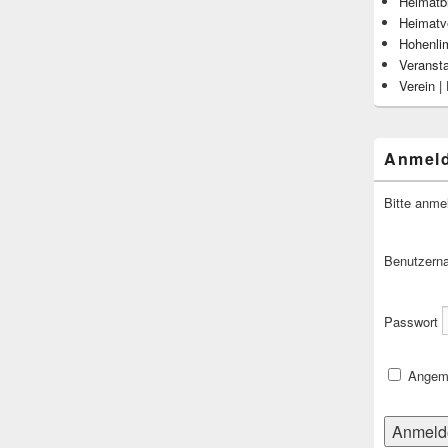
Heimatbl
Heimatv
Hohenli
Veranst
Verein |
Anmel
Bitte anme
Benutzern
Passwort
Angeme