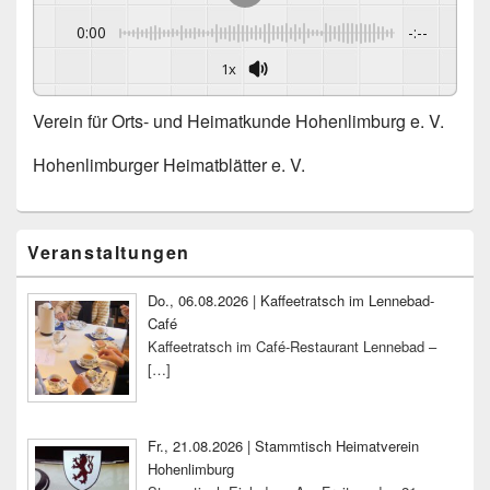
0:00
-:--
1x
Verein für Orts- und Heimatkunde Hohenlimburg e. V.
Hohenlimburger Heimatblätter e. V.
Primärer
Veranstaltungen
Seitenleisten-
Widgetbereich
Do., 06.08.2026 | Kaffeetratsch im Lennebad-
Café
Kaffeetratsch im Café-Restaurant Lennebad –
[…]
Fr., 21.08.2026 | Stammtisch Heimatverein
Hohenlimburg