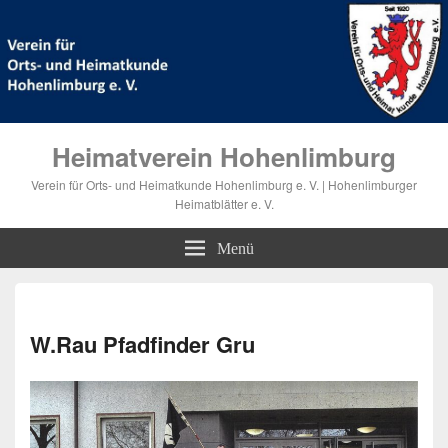
Heimatverein Hohenlimburg
Verein für Orts- und Heimatkunde Hohenlimburg e. V. | Hohenlimburger
Heimatblätter e. V.
Menü
Bilde
Navi
W.Rau Pfadfinder Gru