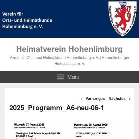
Heimatverein Hohenlimburg
Verein für Orts- und Heimatkunde Hohenlimburg e. V. | Hohenlimburger
Heimatblätter e. V.
Menü
Bilder-
← Vorheriges
Nächstes →
Navigation
2025_Programm_A6-neu-06-1