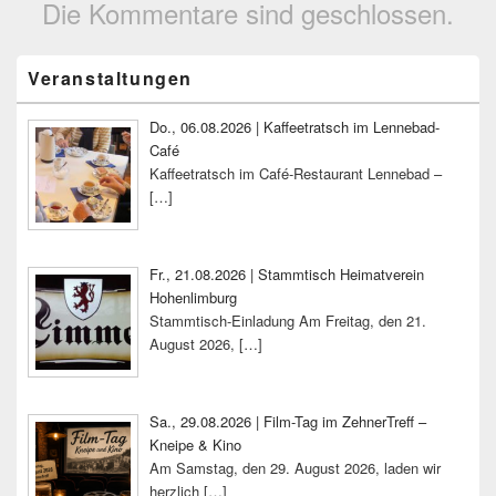
Die Kommentare sind geschlossen.
Primärer
Veranstaltungen
Seitenleisten-
Widgetbereich
Do., 06.08.2026 | Kaffeetratsch im Lennebad-
Café
Kaffeetratsch im Café-Restaurant Lennebad –
[…]
Fr., 21.08.2026 | Stammtisch Heimatverein
Hohenlimburg
Stammtisch-Einladung Am Freitag, den 21.
August 2026,
[…]
Sa., 29.08.2026 | Film-Tag im ZehnerTreff –
Kneipe & Kino
Am Samstag, den 29. August 2026, laden wir
herzlich
[…]