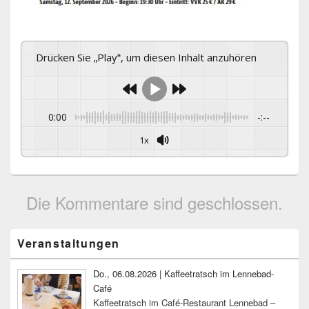
Drücken Sie „Play“, um diesen Inhalt anzuhören
0:00
-:--
1x
Die Kommentare sind geschlossen.
Primärer
Veranstaltungen
Seitenleisten-
Widgetbereich
Do., 06.08.2026 | Kaffeetratsch im Lennebad-
Café
Kaffeetratsch im Café-Restaurant Lennebad –