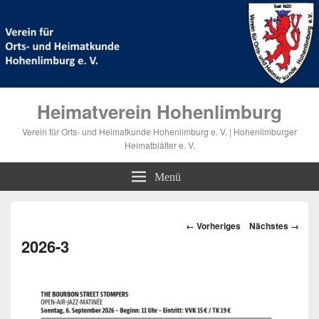
Heimatverein Hohenlimburg
Verein für Orts- und Heimatkunde Hohenlimburg e. V. | Hohenlimburger
Heimatblätter e. V.
Menü
Bilder-
← Vorheriges
Nächstes →
Navigation
2026-3