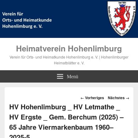
Heimatverein Hohenlimburg
Verein für Orts- und Heimatkunde Hohenlimburg e. V. | Hohenlimburger
Heimatblätter e. V.
Menü
Bilder-
← Vorheriges
Nächstes →
Navigation
HV Hohenlimburg _ HV Letmathe _
HV Ergste _ Gem. Berchum (2025) –
65 Jahre Viermarkenbaum 1960–
2025-5