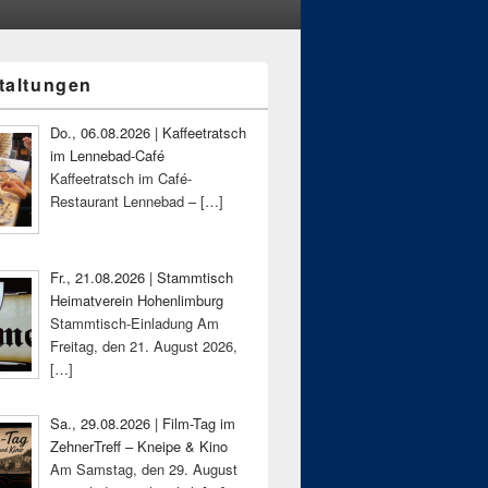
taltungen
-
ch
Do., 06.08.2026 | Kaffeetratsch
im Lennebad-Café
Kaffeetratsch im Café-
Restaurant Lennebad –
[…]
Fr., 21.08.2026 | Stammtisch
Heimatverein Hohenlimburg
Stammtisch-Einladung Am
Freitag, den 21. August 2026,
[…]
Sa., 29.08.2026 | Film-Tag im
ZehnerTreff – Kneipe & Kino
Am Samstag, den 29. August