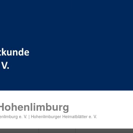
 Hohenlimburg
nlimburg e. V. | Hohenlimburger Heimatblätter e. V.