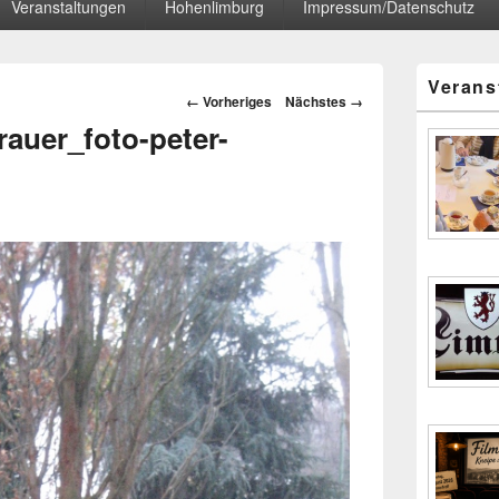
Veranstaltungen
Hohenlimburg
Impressum/Datenschutz
Primärer
Verans
Seitenleisten
Bilder-
← Vorheriges
Nächstes →
Widgetberei
Navigation
rauer_foto-peter-