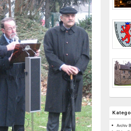
Katego
Archiv B