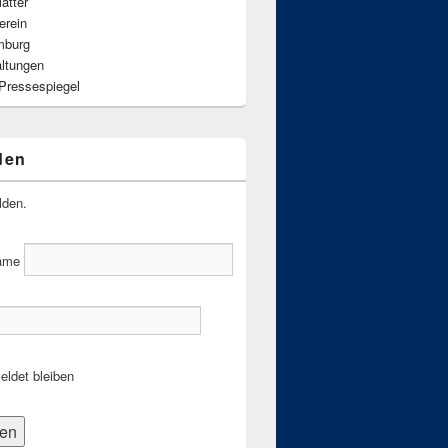
ätter
erein
mburg
altungen
 Pressespiegel
den
lden.
ame
ldet bleiben