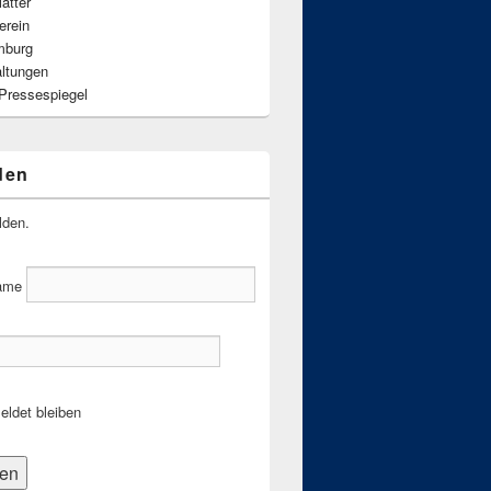
ätter
erein
mburg
altungen
 Pressespiegel
den
lden.
ame
ldet bleiben