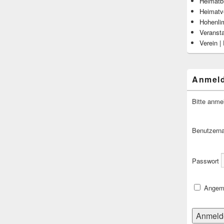
Heimatbl
Heimatv
Hohenli
Veranst
Verein |
Anmel
Bitte anme
Benutzern
Passwort
Angeme