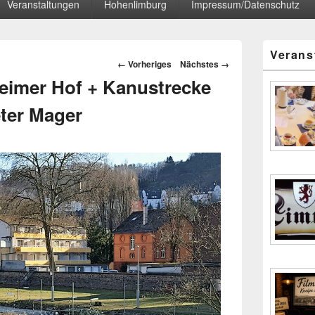
Veranstaltungen
Hohenlimburg
Impressum/Datenschutz
Primärer
Verans
Seitenleisten
Bilder-
← Vorheriges
Nächstes →
Widgetberei
Navigation
eimer Hof + Kanustrecke
ter Mager