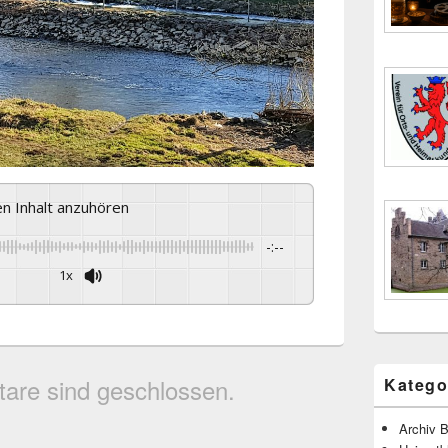
sen Inhalt anzuhören
-:--
1x
are sind geschlossen.
Katego
Archiv B