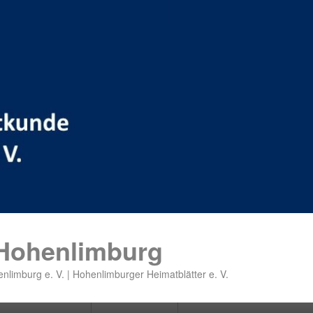
 Hohenlimburg
nlimburg e. V. | Hohenlimburger Heimatblätter e. V.