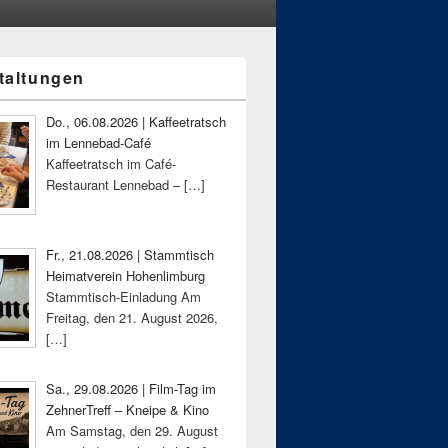
taltungen
-
ch
Do., 06.08.2026 | Kaffeetratsch
im Lennebad-Café
Kaffeetratsch im Café-
Restaurant Lennebad –
[…]
Fr., 21.08.2026 | Stammtisch
Heimatverein Hohenlimburg
Stammtisch-Einladung Am
Freitag, den 21. August 2026,
[…]
Sa., 29.08.2026 | Film-Tag im
ZehnerTreff – Kneipe & Kino
Am Samstag, den 29. August