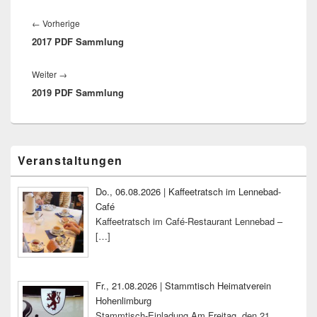
Beitragsnavigation
Vorheriger
←
Vorherige
2017 PDF Sammlung
Beitrag:
Nächster
Weiter
→
2019 PDF Sammlung
Beitrag:
Primärer
Veranstaltungen
Seitenleisten-
Widgetbereich
Do., 06.08.2026 | Kaffeetratsch im Lennebad-
Café
Kaffeetratsch im Café-Restaurant Lennebad –
[…]
Fr., 21.08.2026 | Stammtisch Heimatverein
Hohenlimburg
Stammtisch-Einladung Am Freitag, den 21.