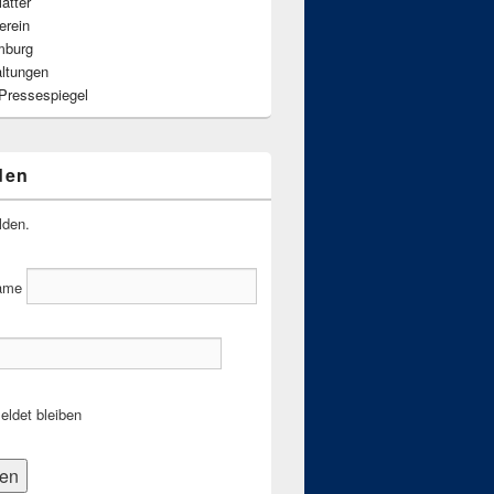
ätter
erein
mburg
altungen
 Pressespiegel
den
lden.
ame
ldet bleiben