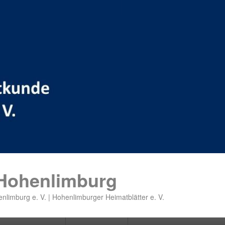
 Hohenlimburg
nlimburg e. V. | Hohenlimburger Heimatblätter e. V.