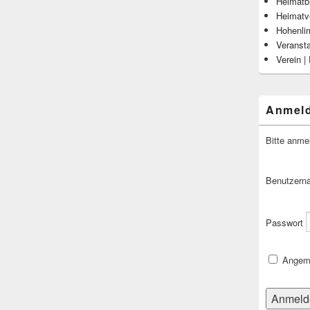
Heimatbl
Heimatv
Hohenli
Veranst
Verein |
Anmel
Bitte anme
Benutzern
Passwort
Angeme