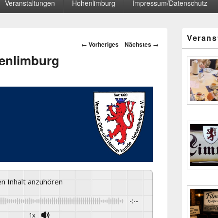
Veranstaltungen
Hohenlimburg
Impressum/Datenschutz
Primärer
Verans
Seitenleisten
Bilder-
← Vorheriges
Nächstes →
Widgetberei
Navigation
henlimburg
sen Inhalt anzuhören
-:--
1x