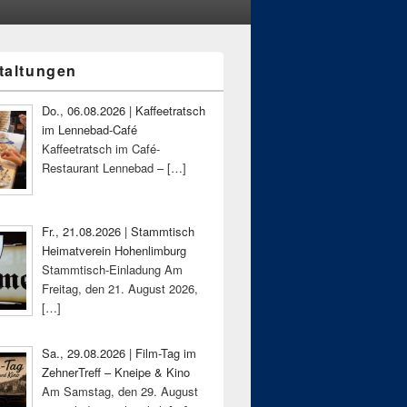
taltungen
-
ch
Do., 06.08.2026 | Kaffeetratsch
im Lennebad-Café
Kaffeetratsch im Café-
Restaurant Lennebad –
[…]
Fr., 21.08.2026 | Stammtisch
Heimatverein Hohenlimburg
Stammtisch-Einladung Am
Freitag, den 21. August 2026,
[…]
Sa., 29.08.2026 | Film-Tag im
ZehnerTreff – Kneipe & Kino
Am Samstag, den 29. August