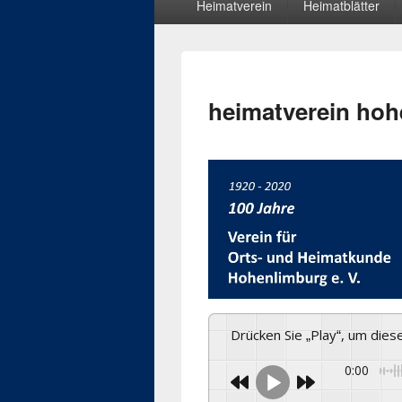
Heimatverein
Heimatblätter
Menü
heimatverein ho
Drücken Sie „Play“, um die
0:00