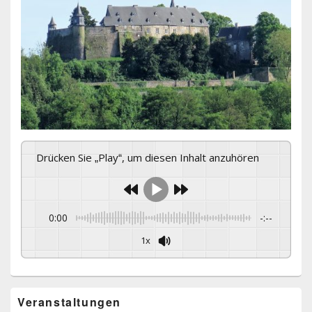
Drücken Sie „Play“, um diesen Inhalt anzuhören
0:00
-:--
1x
Primärer
Veranstaltungen
Seitenleisten-