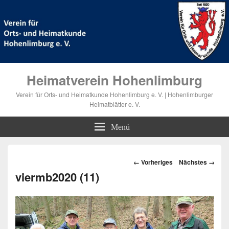
Heimatverein Hohenlimburg
Verein für Orts- und Heimatkunde Hohenlimburg e. V. | Hohenlimburger
Heimatblätter e. V.
Menü
Bilder-
← Vorheriges
Nächstes →
Navigation
viermb2020 (11)