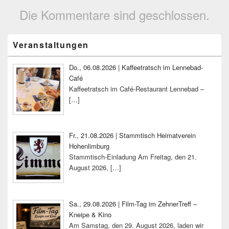
Die Kommentare sind geschlossen.
Primärer
Veranstaltungen
Seitenleisten-
Widgetbereich
Do., 06.08.2026 | Kaffeetratsch im Lennebad-
Café
Kaffeetratsch im Café-Restaurant Lennebad –
[…]
Fr., 21.08.2026 | Stammtisch Heimatverein
Hohenlimburg
Stammtisch-Einladung Am Freitag, den 21.
August 2026,
[…]
Sa., 29.08.2026 | Film-Tag im ZehnerTreff –
Kneipe & Kino
Am Samstag, den 29. August 2026, laden wir