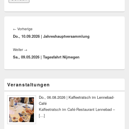
Beitragsnavigation
Vorheriger
←
Vorherige
Do., 10.09.2026 | Jahreshauptversammlung
Beitrag:
Nächster
Weiter
→
Sa., 09.05.2026 | Tagesfahrt Nijmegen
Beitrag:
Primärer
Veranstaltungen
Seitenleisten-
Widgetbereich
Do., 06.08.2026 | Kaffeetratsch im Lennebad-
Café
Kaffeetratsch im Café-Restaurant Lennebad –
[…]