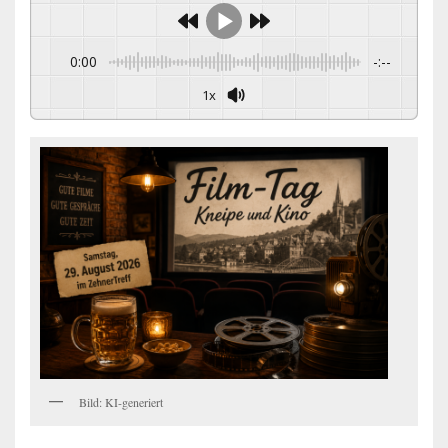
0:00
-:--
1x
Bild: KI-generiert