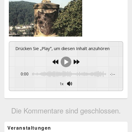
Drücken Sie „Play“, um diesen Inhalt anzuhören
0:00
-:--
1x
Die Kommentare sind geschlossen.
Primärer
Veranstaltungen
Seitenleisten-