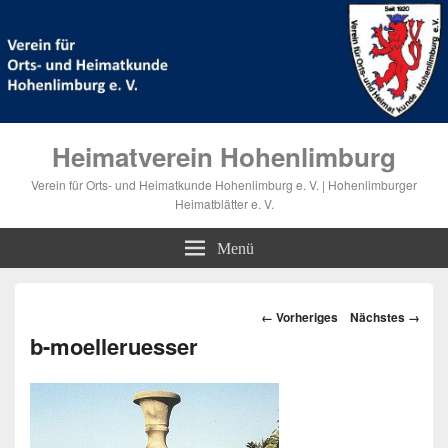
Heimatverein Hohenlimburg
Verein für Orts- und Heimatkunde Hohenlimburg e. V. | Hohenlimburger
Heimatblätter e. V.
Menü
Bilder-
← Vorheriges
Nächstes →
Navigation
b-moelleruesser