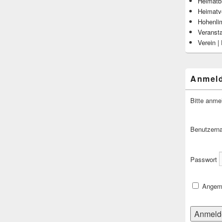
Heimatbl
Heimatv
Hohenli
Veranst
Verein |
Anmel
Bitte anme
Benutzern
Passwort
Angeme