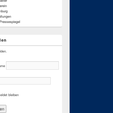
ätter
erein
mburg
altungen
 Pressespiegel
den
lden.
ame
ldet bleiben