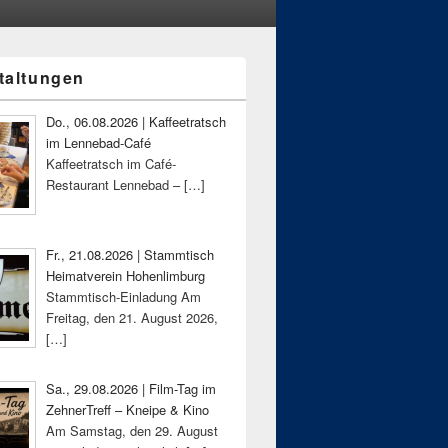
taltungen
-
ch
Do., 06.08.2026 | Kaffeetratsch
im Lennebad-Café
Kaffeetratsch im Café-
Restaurant Lennebad –
[…]
Fr., 21.08.2026 | Stammtisch
Heimatverein Hohenlimburg
Stammtisch-Einladung Am
Freitag, den 21. August 2026,
[…]
Sa., 29.08.2026 | Film-Tag im
ZehnerTreff – Kneipe & Kino
Am Samstag, den 29. August