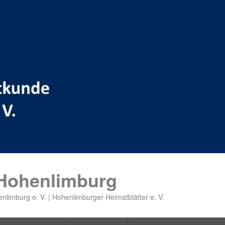
 Hohenlimburg
nlimburg e. V. | Hohenlimburger Heimatblätter e. V.