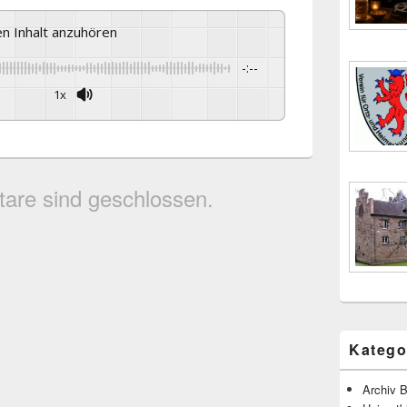
sen Inhalt anzuhören
-:--
1x
are sind geschlossen.
Katego
Archiv B