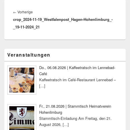
Beitragsnavigation
Vorheriger
←
Vorherige
crop_2024-11-19_Westfalenpost_Hagen-Hohenlimburg_-
Beitrag:
_19-11-2024_21
Primärer
Veranstaltungen
Seitenleisten-
Widgetbereich
Do., 06.08.2026 | Kaffeetratsch im Lennebad-
Café
Kaffeetratsch im Café-Restaurant Lennebad –
[…]
Fr., 21.08.2026 | Stammtisch Heimatverein
Hohenlimburg
Stammtisch-Einladung Am Freitag, den 21.
August 2026,
[…]