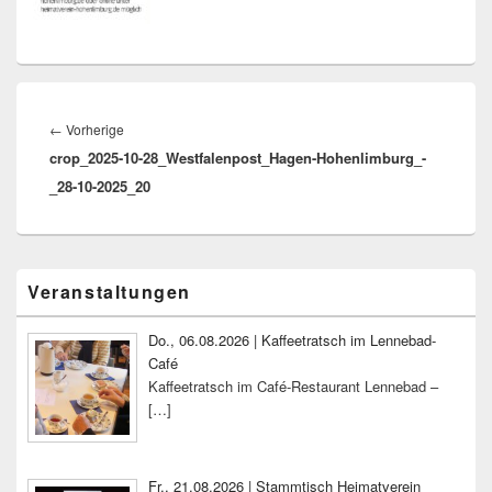
Beitragsnavigation
Vorheriger
←
Vorherige
crop_2025-10-28_Westfalenpost_Hagen-Hohenlimburg_-
Beitrag:
_28-10-2025_20
Primärer
Veranstaltungen
Seitenleisten-
Widgetbereich
Do., 06.08.2026 | Kaffeetratsch im Lennebad-
Café
Kaffeetratsch im Café-Restaurant Lennebad –
[…]
Fr., 21.08.2026 | Stammtisch Heimatverein