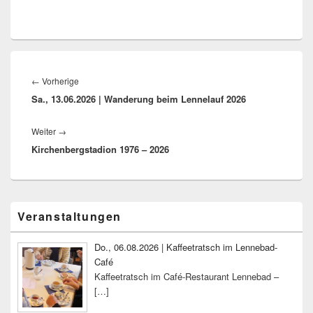
Beitragsnavigation
Vorheriger
←
Vorherige
Sa., 13.06.2026 | Wanderung beim Lennelauf 2026
Beitrag:
Nächster
Weiter
→
Kirchenbergstadion 1976 – 2026
Beitrag:
Primärer
Veranstaltungen
Seitenleisten-
Widgetbereich
Do., 06.08.2026 | Kaffeetratsch im Lennebad-
Café
Kaffeetratsch im Café-Restaurant Lennebad –
[…]