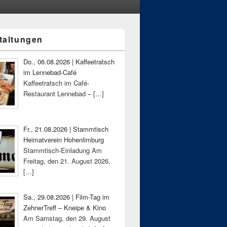
taltungen
-
ch
Do., 06.08.2026 | Kaffeetratsch
im Lennebad-Café
Kaffeetratsch im Café-
Restaurant Lennebad –
[…]
Fr., 21.08.2026 | Stammtisch
Heimatverein Hohenlimburg
Stammtisch-Einladung Am
Freitag, den 21. August 2026,
[…]
Sa., 29.08.2026 | Film-Tag im
ZehnerTreff – Kneipe & Kino
Am Samstag, den 29. August