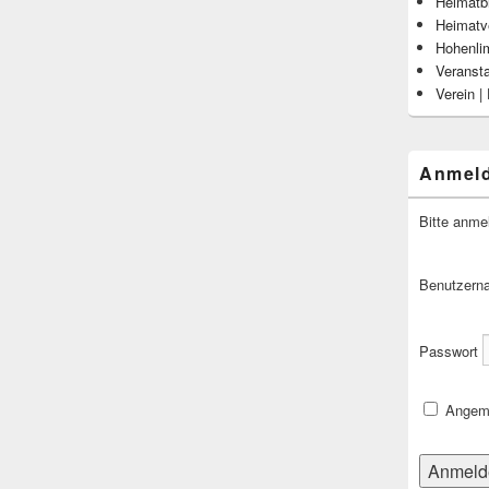
Heimatbl
Heimatv
Hohenli
Veranst
Verein |
Anmel
Bitte anme
Benutzern
Passwort
Angeme