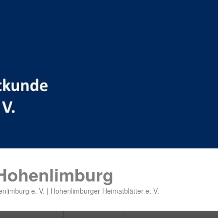
 Hohenlimburg
nlimburg e. V. | Hohenlimburger Heimatblätter e. V.