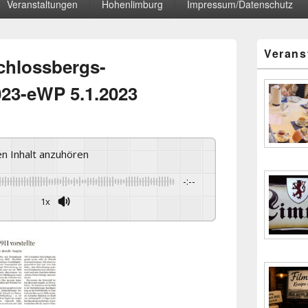
Veranstaltungen
Hohenlimburg
Impressum/Datenschutz
Primärer
Verans
Seitenleisten
schlossbergs-
Widgetberei
023-eWP 5.1.2023
sen Inhalt anzuhören
-:--
1x