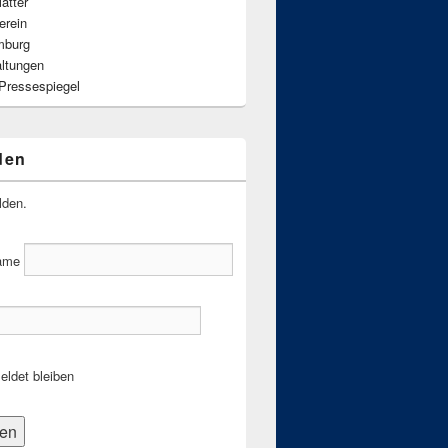
ätter
erein
mburg
altungen
 Pressespiegel
den
lden.
ame
ldet bleiben