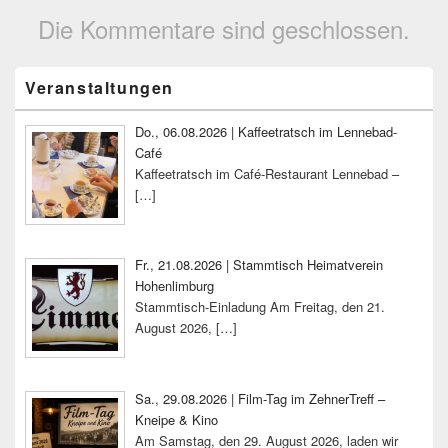
Die Kommentare sind geschlossen.
Primärer
Veranstaltungen
Seitenleisten-
Widgetbereich
Do., 06.08.2026 | Kaffeetratsch im Lennebad-
Café
Kaffeetratsch im Café-Restaurant Lennebad –
[…]
Fr., 21.08.2026 | Stammtisch Heimatverein
Hohenlimburg
Stammtisch-Einladung Am Freitag, den 21.
August 2026,
[…]
Sa., 29.08.2026 | Film-Tag im ZehnerTreff –
Kneipe & Kino
Am Samstag, den 29. August 2026, laden wir