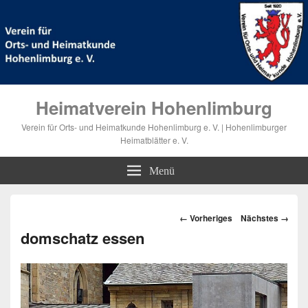
Heimatverein Hohenlimburg
Verein für Orts- und Heimatkunde Hohenlimburg e. V. | Hohenlimburger
Heimatblätter e. V.
Menü
Bilder-
← Vorheriges
Nächstes →
Navigation
domschatz essen