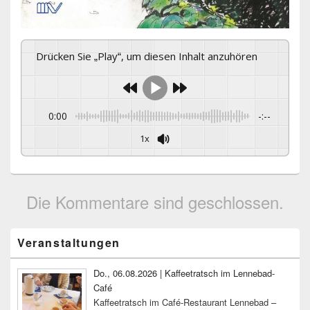
Drücken Sie „Play“, um diesen Inhalt anzuhören
0:00
-:--
1x
Die Kommentare sind geschlossen.
Primärer
Veranstaltungen
Seitenleisten-
Widgetbereich
Do., 06.08.2026 | Kaffeetratsch im Lennebad-
Café
Kaffeetratsch im Café-Restaurant Lennebad –