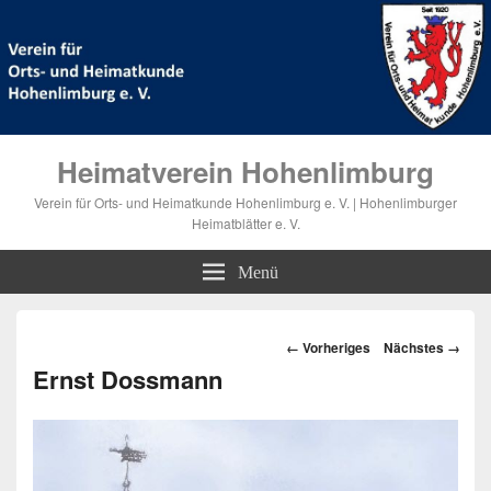
Heimatverein Hohenlimburg
Verein für Orts- und Heimatkunde Hohenlimburg e. V. | Hohenlimburger
Heimatblätter e. V.
Menü
Bilder-
← Vorheriges
Nächstes →
Navigation
Ernst Dossmann