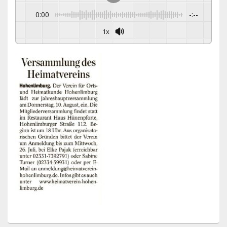
0:00
-:--
1x