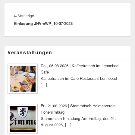
Beitragsnavigation
Vorheriger
←
Vorherige
Einladung JHV-eWP_10-07-2023
Beitrag:
Primärer
Veranstaltungen
Seitenleisten-
Widgetbereich
Do., 06.08.2026 | Kaffeetratsch im Lennebad-
Café
Kaffeetratsch im Café-Restaurant Lennebad –
[…]
Fr., 21.08.2026 | Stammtisch Heimatverein
Hohenlimburg
Stammtisch-Einladung Am Freitag, den 21.
August 2026,
[…]