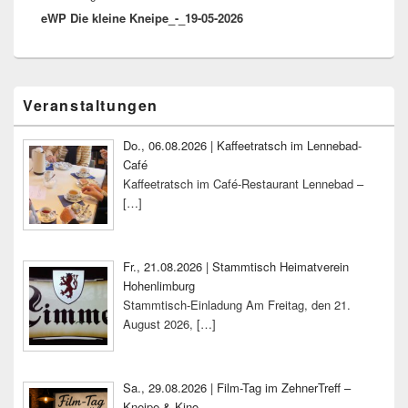
eWP Die kleine Kneipe_-_19-05-2026
Beitrag:
Primärer
Veranstaltungen
Seitenleisten-
Widgetbereich
Do., 06.08.2026 | Kaffeetratsch im Lennebad-
Café
Kaffeetratsch im Café-Restaurant Lennebad –
[…]
Fr., 21.08.2026 | Stammtisch Heimatverein
Hohenlimburg
Stammtisch-Einladung Am Freitag, den 21.
August 2026,
[…]
Sa., 29.08.2026 | Film-Tag im ZehnerTreff –
Kneipe & Kino