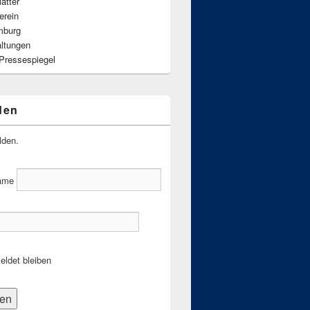
ätter
erein
mburg
altungen
 Pressespiegel
den
lden.
ame
ldet bleiben