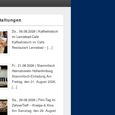
taltungen
-
ch
Do., 06.08.2026 | Kaffeetratsch
im Lennebad-Café
Kaffeetratsch im Café-
Restaurant Lennebad –
[…]
Fr., 21.08.2026 | Stammtisch
Heimatverein Hohenlimburg
Stammtisch-Einladung Am
Freitag, den 21. August 2026,
[…]
Sa., 29.08.2026 | Film-Tag im
ZehnerTreff – Kneipe & Kino
Am Samstag, den 29. August