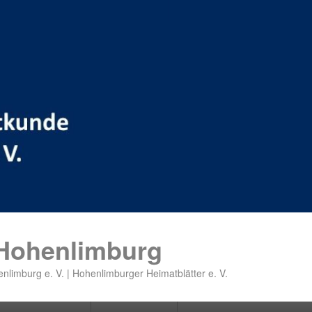
 Hohenlimburg
nlimburg e. V. | Hohenlimburger Heimatblätter e. V.