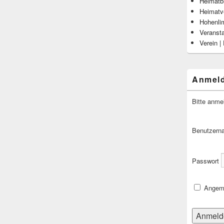
Heimatbl
Heimatv
Hohenli
Veranst
Verein |
Anmel
Bitte anme
Benutzern
Passwort
Angeme