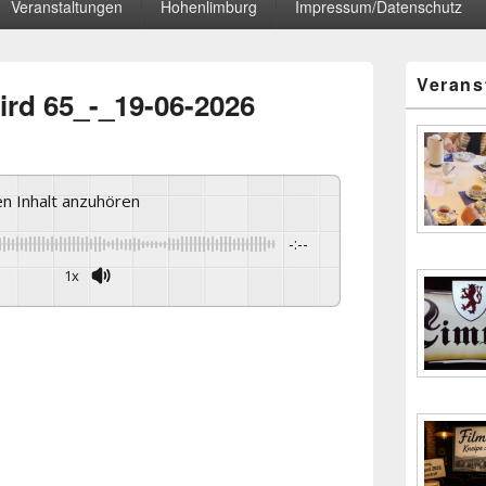
Veranstaltungen
Hohenlimburg
Impressum/Datenschutz
Primärer
Verans
Seitenleisten
ird 65_-_19-06-2026
Widgetberei
sen Inhalt anzuhören
-:--
1x