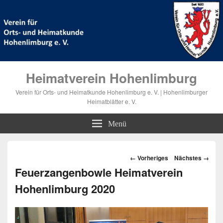
Heimatverein Hohenlimburg
Verein für Orts- und Heimatkunde Hohenlimburg e. V. | Hohenlimburger
Heimatblätter e. V.
Menü
Bilder-
← Vorheriges
Nächstes →
Navigation
Feuerzangenbowle Heimatverein
Hohenlimburg 2020