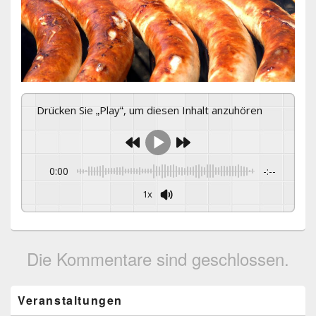
Drücken Sie „Play“, um diesen Inhalt anzuhören
0:00
-:--
1x
Die Kommentare sind geschlossen.
Primärer
Veranstaltungen
Seitenleisten-