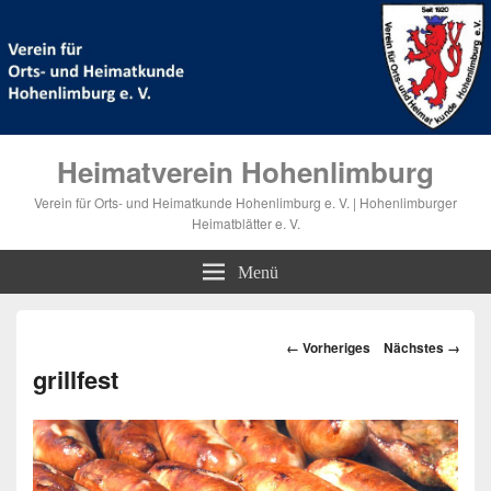
Heimatverein Hohenlimburg
Verein für Orts- und Heimatkunde Hohenlimburg e. V. | Hohenlimburger
Heimatblätter e. V.
Menü
Bilder-
← Vorheriges
Nächstes →
Navigation
grillfest