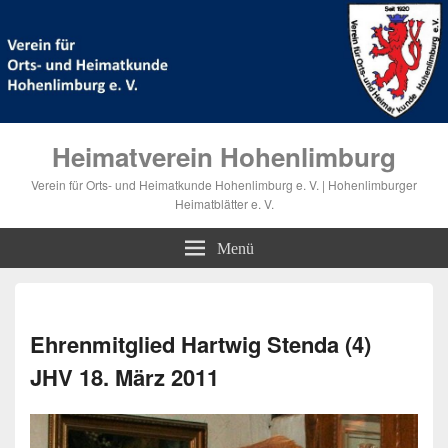
Heimatverein Hohenlimburg
Verein für Orts- und Heimatkunde Hohenlimburg e. V. | Hohenlimburger
Heimatblätter e. V.
Menü
Bilde
Navi
Ehrenmitglied Hartwig Stenda (4)
JHV 18. März 2011